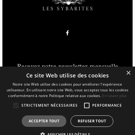
Recevez notre newsletter mensuelle
×
gratuitement
Ce site Web utilise des cookies
Notre site Web utilise des cookies pour améliorer l'expérience
utilisateur. En utilisant notre site Web, vous acceptez tous les cookies
JE REJOINS LA NEWSLETTER !
conformément à notre Politique relative aux cookies.
En savoir plus
STRICTEMENT NÉCESSAIRES
PERFORMANCE
ACCEPTER TOUT
REFUSER TOUT
2026 | Les Sybarites
AFFICHER LES DÉTAILS